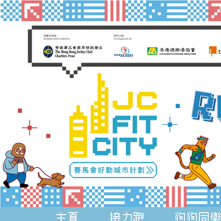
主頁
接力跑
狗狗同